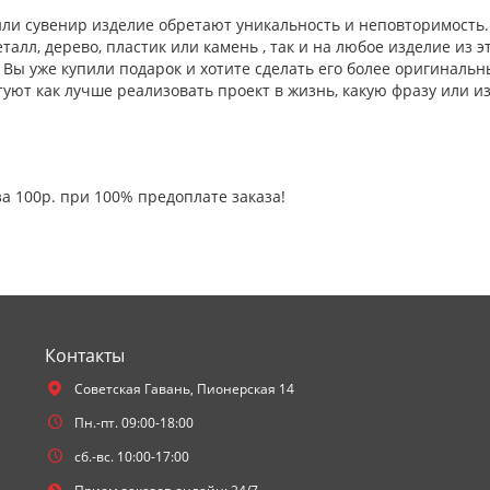
или сувенир изделие обретают уникальность и неповторимость
алл, дерево, пластик или камень , так и на любое изделие из эт
г Вы уже купили подарок и хотите сделать его более оригинал
туют как лучше реализовать проект в жизнь, какую фразу или и
а 100р. при 100% предоплате заказа!
Контакты
Советская Гавань,
Пионерская 14
Пн.-пт. 09:00-18:00
сб.-вс. 10:00-17:00