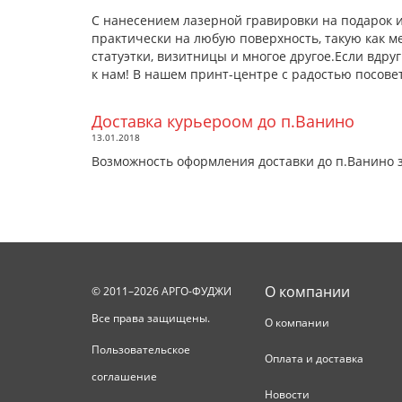
С нанесением лазерной гравировки на подарок 
практически на любую поверхность, такую как мет
статуэтки, визитницы и многое другое.Если вдру
к нам! В нашем принт-центре с радостью посове
Доставка курьероом до п.Ванино
13.01.2018
Возможность оформления доставки до п.Ванино з
О компании
© 2011–2026 АРГО-ФУДЖИ
Все права защищены.
О компании
Пользовательское
Оплата и доставка
соглашение
Новости